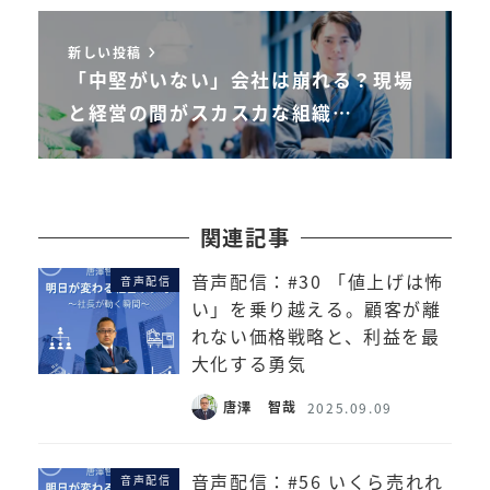
新しい投稿
「中堅がいない」会社は崩れる？現場
と経営の間がスカスカな組織…
関連記事
音声配信：#30 「値上げは怖
音声配信
い」を乗り越える。顧客が離
れない価格戦略と、利益を最
大化する勇気
唐澤 智哉
2025.09.09
音声配信：#56 いくら売れれ
音声配信