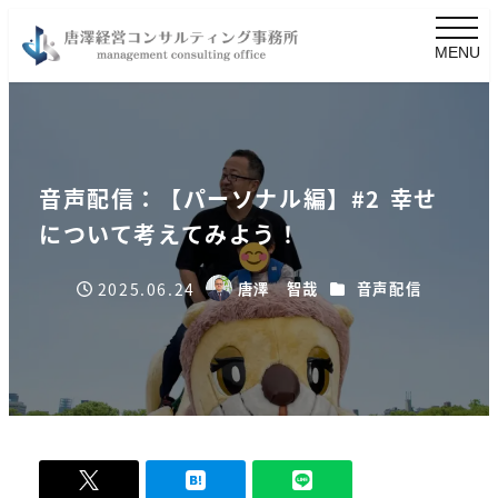
MENU
音声配信：【パーソナル編】#2 幸せ
について考えてみよう！
カテゴリー
2025.06.24
唐澤 智哉
音声配信
著
投稿日
者
-
0