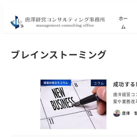
ホー
ム
ブレインストーミング
成功する
コラム
唐澤経営コ
案や業務改
唐澤 