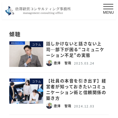
MENU
傾聴
話しかけないと話さない上
コラム
司…部下が困る“コミュニケ
ーション不足”の実態
唐澤 智哉
2025.03.24
【社員の本音を引き出す】経
コラム
営者が知っておきたいコミュ
ニケーション術と信頼関係の
築き方
唐澤 智哉
2024.12.03