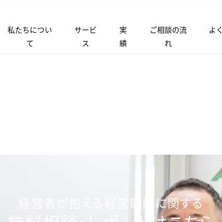
私たちについ
サービ
実
ご相談の流
よ
て
ス
績
れ
経営者が抱える経営課題に関する