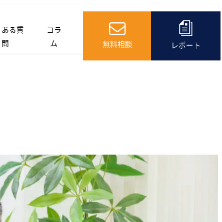
くある質
コラ
問
ム
無料相談
レポート