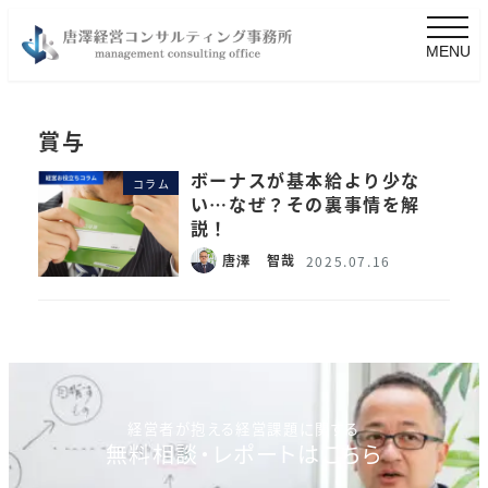
MENU
賞与
ボーナスが基本給より少な
コラム
い…なぜ？その裏事情を解
説！
唐澤 智哉
2025.07.16
経営者が抱える経営課題に関する
無料相談・レポートはこちら