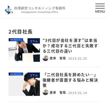
MENU
2代目社長
“3代目が会社を潰す”は本当
コラム
か？成功する三代目と失敗す
る三代目の違い
唐澤 智哉
2025.02.25
「二代目社長を辞めたい…」
コラム
後継者が直面する悩みと解決
策
唐澤 智哉
2025.02.14