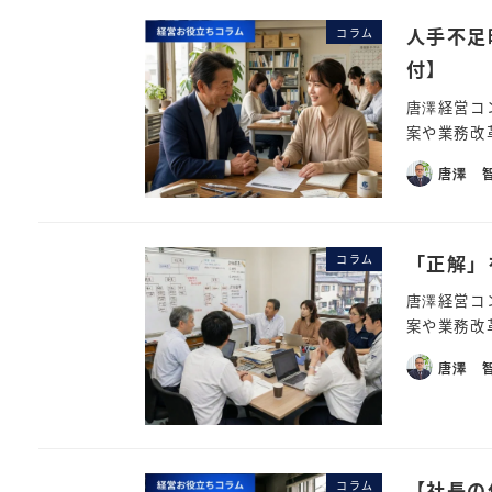
人手不足
コラム
付】
唐澤経営コ
案や業務改
唐澤 
「正解」
コラム
唐澤経営コ
案や業務改
唐澤 
【社長の
コラム