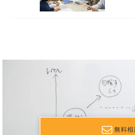
投
稿
の
ペ
ー
ジ
送
り
無料相