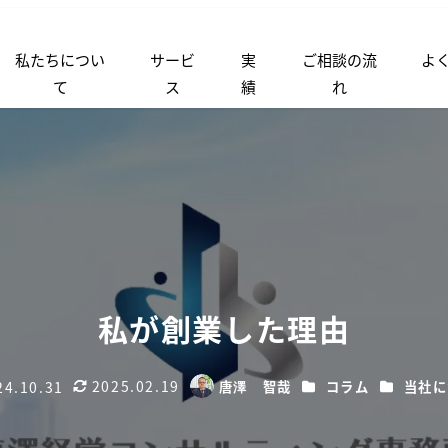
私たちについ
サービ
実
ご相談の流
よ
て
ス
績
れ
私が創業した理由
2025.02.19
カテゴリー
カテゴリ
24.10.31
唐澤 智哉
コラム
当社に
更新日
著
者