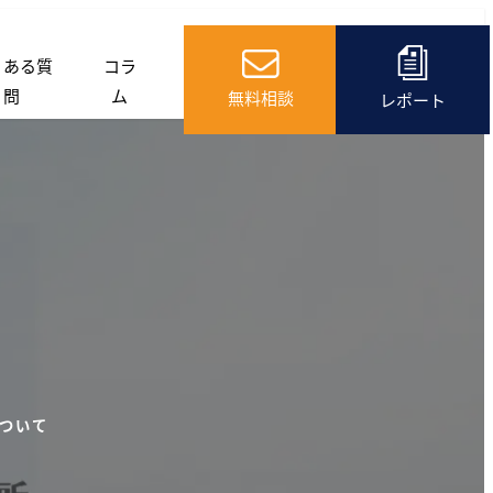
くある質
コラ
問
ム
無料相談
レポート
ー
ついて