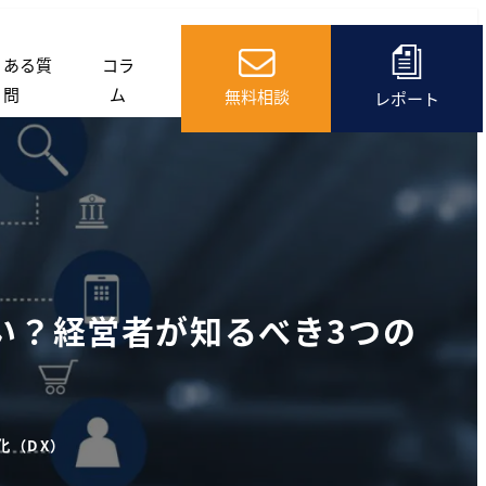
くある質
コラ
問
ム
無料相談
レポート
い？経営者が知るべき3つの
化（DX）