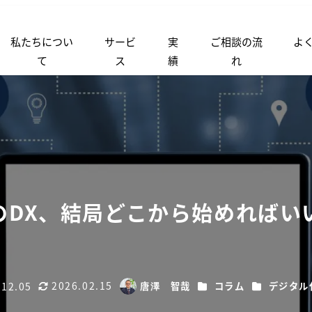
私たちについ
サービ
実
ご相談の流
よ
て
ス
績
れ
業のDX、結局どこから始めればい
2026.02.15
カテゴリー
カテゴリー
.12.05
唐澤 智哉
コラム
デジタル
更新日
著
者