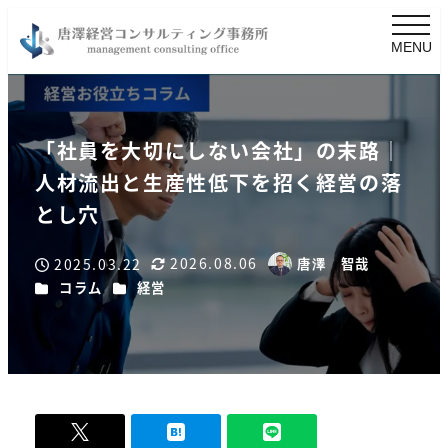
MENU
「社員を大切にしない会社」の末路｜
人材流出と生産性低下を招く経営の落
とし穴
2026.08.06
2025.03.22
唐澤 智哉
更新日
著
投稿日
カテゴリー
カテゴリー
コラム
経営
者
-
0