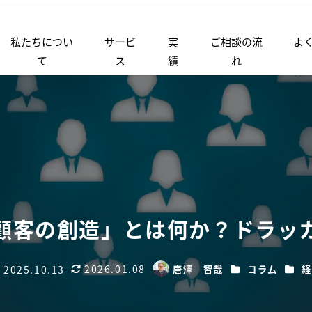
私たちについ
サービ
実
ご相談の流
よ
て
ス
績
れ
顧客の創造」とは何か？ドラッ
2026.01.08
カテゴリー
カテ
2025.10.13
唐澤 智哉
コラム
経
更新日
著
稿日
者