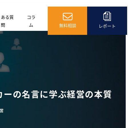
くある質
コラ
問
ム
無料相談
レポート
カーの名言に学ぶ経営の本質
ゴリー
営