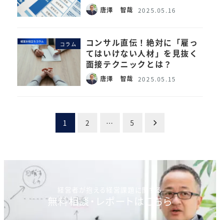
唐澤 智哉
2025.05.16
コンサル直伝！絶対に「雇っ
コラム
てはいけない人材」を見抜く
面接テクニックとは？
唐澤 智哉
2025.05.15
投
1
2
…
5
稿
の
ペ
経営者が抱える経営課題に関する
ー
無料相談・レポートはこちら
ジ