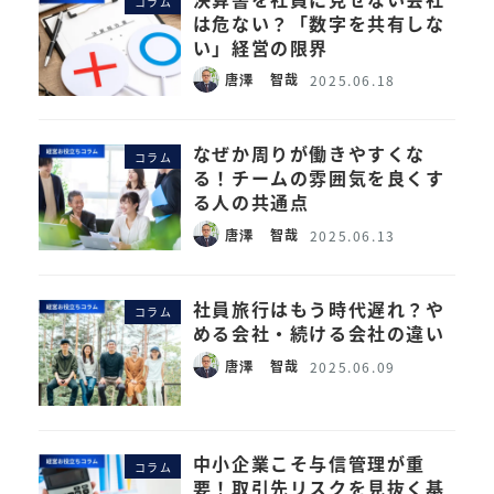
コラム
は危ない？「数字を共有しな
い」経営の限界
唐澤 智哉
2025.06.18
なぜか周りが働きやすくな
コラム
る！チームの雰囲気を良くす
る人の共通点
唐澤 智哉
2025.06.13
社員旅行はもう時代遅れ？や
コラム
める会社・続ける会社の違い
唐澤 智哉
2025.06.09
中小企業こそ与信管理が重
コラム
要！取引先リスクを見抜く基