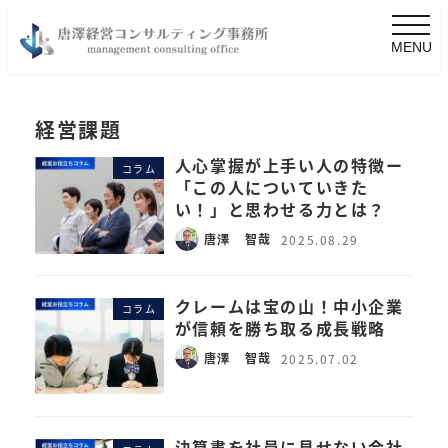
MENU
経営課題
人心掌握が上手い人の特徴ー
コラム
「この人についていきた
い！」と思わせる力とは？
唐澤 智哉
2025.08.29
クレームは宝の山！中小企業
コラム
が信頼を勝ち取る成長戦略
唐澤 智哉
2025.07.02
決算書を社員に見せない会社