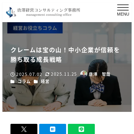
MENU
クレームは宝の山！中小企業が信頼を
勝ち取る成長戦略
2025.11.25
2025.07.02
唐澤 智哉
更新日
著
投稿日
カテゴリー
カテゴリー
コラム
経営
者
-
0