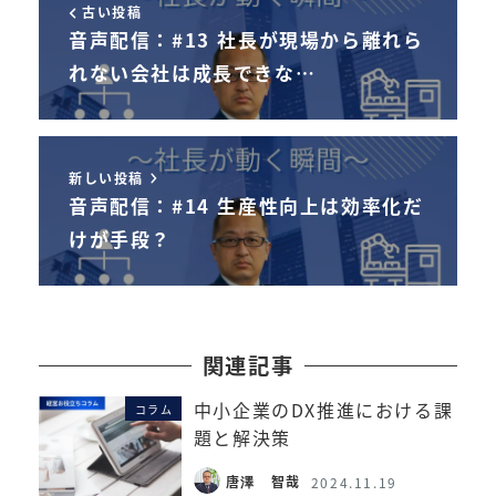
古い投稿
音声配信：#13 社長が現場から離れら
れない会社は成長できな…
新しい投稿
音声配信：#14 生産性向上は効率化だ
けが手段？
関連記事
中小企業のDX推進における課
コラム
題と解決策
唐澤 智哉
2024.11.19