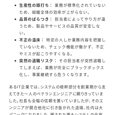
生産性の頭打ち：
業務が標準化されていない
ため、組織全体の効率が上がらない。
品質のばらつき：
担当者によってやり方が違
うため、製品やサービスの品質が安定しな
い。
不正の温床：
特定の人しか業務内容を把握し
ていないため、チェック機能が働かず、不正
やミスが起こりやすくなる。
突然の退職リスク：
その担当者が突然退職し
てしまえば、業務が完全にブラックボックス
化し、事業継続すら危うくなります。
あるIT企業では、システムの根幹部分を創業期から支
えてきた一人のベテランエンジニアに頼りきっていま
した。社長も全幅の信頼を置いていましたが、そのエ
ンジニアが競合他社に引き抜かれた途端、社内は大
パニックになりました。残された誰もシステムの全容