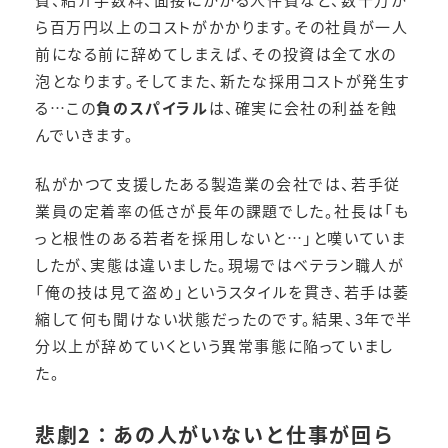
ら百万円以上のコストがかかります。その社員が一人
前になる前に辞めてしまえば、その投資は全て水の
泡となります。そしてまた、新たな採用コストが発生す
る…この
負のスパイラル
は、確実に会社の利益を蝕
んでいきます。
私がかつて支援したある製造業の会社では、若手従
業員の定着率の低さが長年の課題でした。社長は「も
っと根性のある若者を採用しないと…」と嘆いていま
したが、実態は違いました。現場ではベテラン職人が
「俺の技は見て盗め」というスタイルを貫き、若手は萎
縮して何も聞けない状態だったのです。結果、3年で半
分以上が辞めていくという異常事態に陥っていまし
た。
悲劇2：あの人がいないと仕事が回ら