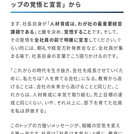
ップの覚悟と宣言」から
まず、社長自身が「
人材育成は、わが社の最重要経営
課題である
」と腹を決め、
覚悟すること
です。そして、
その覚悟を
全社員の前で明確に宣言
してください。ぐ
らい的には、朝礼や経営方針発表会など、全社員が集
まる場で、社長自身の言葉でこう語りかけるのです。
「これからの時代を生き抜き、会社を成長させていくた
めに、私たちは『人を育てる会社』になる。教育から逃
げることは、会社の未来から逃げることと同じだ。こ
れからは、人材育成に本気で取り組む。売上目標の達
成と同じくらい、いや、それ以上に、部下を育てた社員
を私は評価する」
このトップの力強いメッセージが、組織の空気を変え
る第一歩です。社員は「社長は本気だ」と感じ、教育に