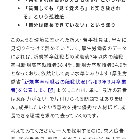
「質問しても『見て覚えろ』と突き放され
る」という孤独感
「自分は成長できていない」という焦り
このような環境に置かれた新入・若手社員は、早々に
見切りをつけて辞めていきます。厚生労働省のデータ
によれば、新規学卒就職者の就職後3年以内の離職
率は新規高卒就職者38.4％、新規大卒就職者34.9％
となっており、依然として高い水準にあります（厚生労
働省「
新規学卒就職者の離職状況(令和３年３月卒業
者)を公表します
」より）。これは、単に「最近の若者
は忍耐力がない」で片付けられる問題ではありませ
ん。成長したいという意欲を持つ優秀な人材ほど、成
長できる環境を求めて去っていくのです。
考えてみてください。一人を採用するのに、求人広告
費、紹介手数料、面接にかかる人件費など、数十万か