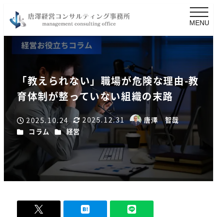
MENU
「教えられない」職場が危険な理由-教
育体制が整っていない組織の末路
2025.12.31
2025.10.24
唐澤 智哉
更新日
著
投稿日
カテゴリー
カテゴリー
コラム
経営
者
-
0