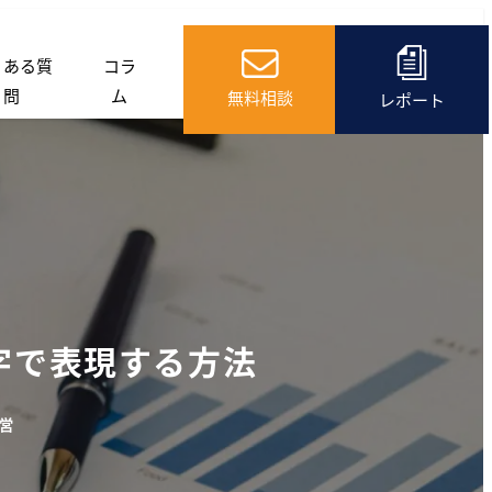
くある質
コラ
問
ム
無料相談
レポート
字で表現する方法
ゴリー
営