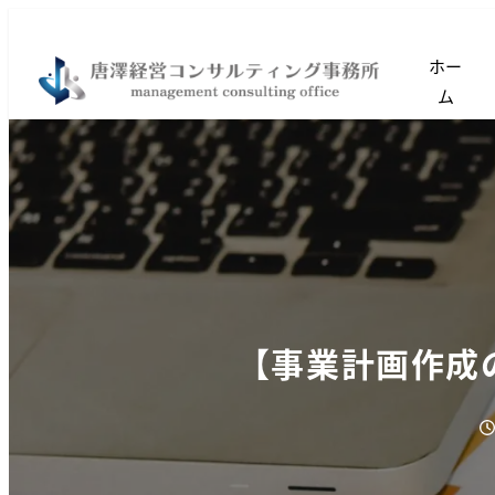
ホー
ム
【事業計画作成
投