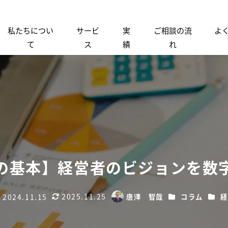
私たちについ
サービ
実
ご相談の流
よ
て
ス
績
れ
の基本】経営者のビジョンを数
2025.11.25
カテゴリー
カテ
2024.11.15
唐澤 智哉
コラム
経
更新日
著
稿日
者