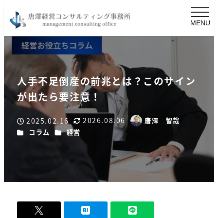
MENU
人手不足倒産の前兆とは？このサイン
が出たら要注意！
2026.08.06
2025.02.16
唐澤 智哉
更新日
著
投稿日
カテゴリー
カテゴリー
コラム
経営
者
-
0